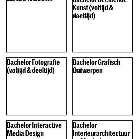
Kunst (voltijd &
deeltijd)
Bachelor
Bachelor Fotografie
Bachelor Grafisch
(voltijd & deeltijd)
Ontwerpen
Bachelor
Bachelor
Bachelor Interactive
Bachelor
Media Design
Interieurarchitectuur
Bachelor