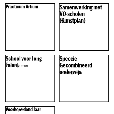
Practicum Artium
Samenwerking met
VO-scholen
(Kunstplan)
Voortrajecten
School voor Jong
Speccie -
Talent
Gecombineerd
Voortrajecten
onderwijs
Voortrajecten
Voorbereidend Jaar
Voortrajecten