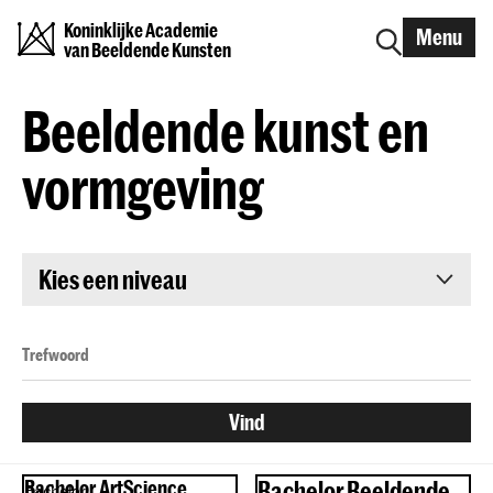
Koninklijke Academie
Menu
van Beeldende Kunsten
Beeldende kunst en
vormgeving
Kies een niveau
Bachelor ArtScience
Bachelor Beeldende
Bachelor