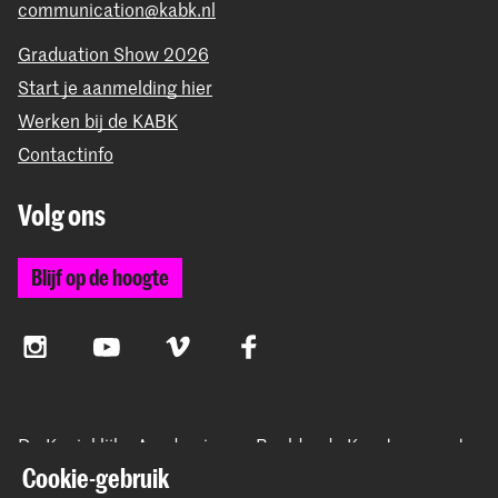
communication@kabk.nl
Graduation Show 2026
Start je aanmelding hier
Werken bij de KABK
Contactinfo
Volg ons
Blijf op de hoogte
Instagram
YouTube
Vimeo
Facebook
De Koninklijke Academie van Beeldende Kunsten vormt
samen met het Koninklijk Conservatorium de Hogeschool
Cookie-gebruik
der Kunsten Den Haag