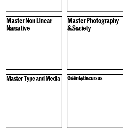
Master Non Linear
Master Photography
Narrative
& Society
Master
Master
Master Type and Media
Oriëntatiecursus
Voortrajecten
Master