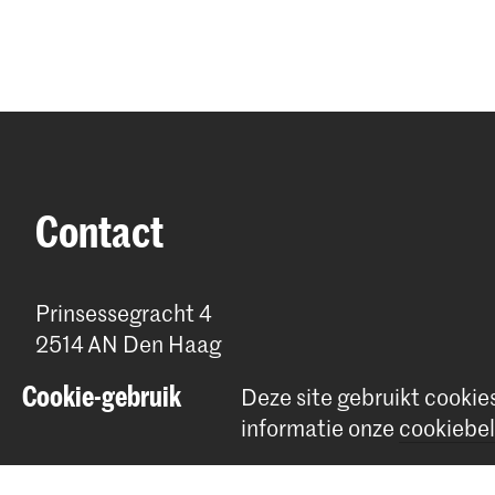
Contact
Prinsessegracht 4
2514 AN Den Haag
+31 (0) 70 315 47 77
Cookie-gebruik
Deze site gebruikt cookie
communication@kabk.nl
informatie onze
cookiebel
Graduation Show 2026
Start je aanmelding hier