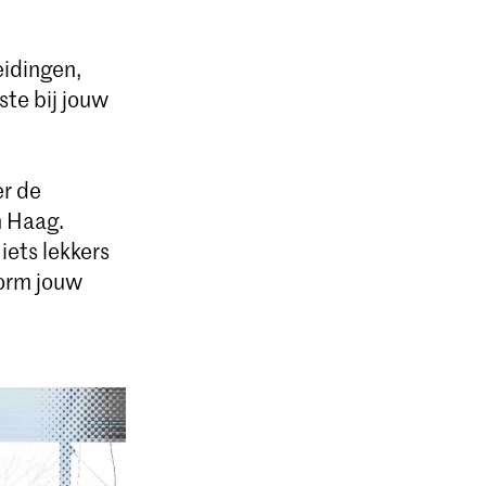
eidingen,
te bij jouw
er de
n Haag.
iets lekkers
vorm jouw