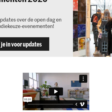
pdates over de open dag en
udiekeuze-evenementen!
 je in voor updates