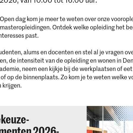
 Open dag kom je meer te weten over onze vooropl
 masteropleidingen. Ontdek welke opleiding het bes
nteresses past.
udenten, alums en docenten en stel al je vragen ov
en, de intensiteit van de opleiding en wonen in De
demie, neem een ​​kijkje bij de werkplaatsen of eet 
e of op de binnenplaats. Zo kom je te weten welke 
 krijgen.
ekeuze-
menten 2026-