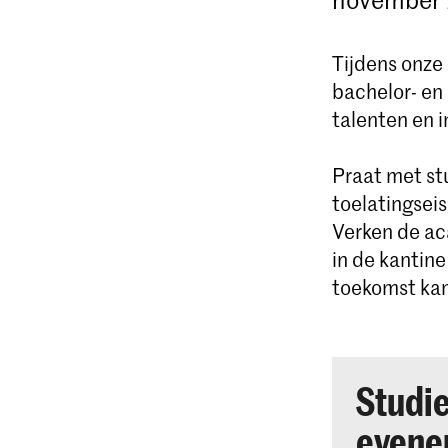
Tijdens onze
bachelor- en
talenten en i
Praat met st
toelatingseis
Verken de aca
in de kantin
toekomst kan
Studi
evene