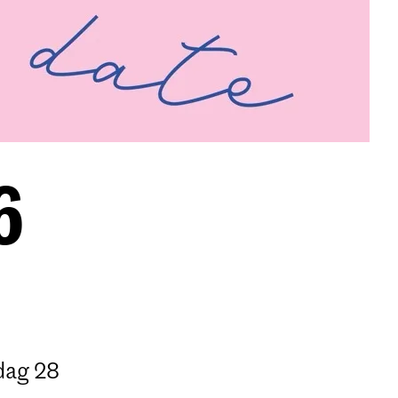
6
dag 28