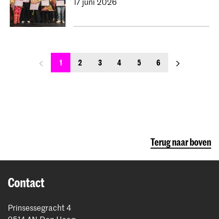
17 juni 2026
previous_page
next_page
1
2
3
4
5
6
Terug naar boven
Contact
Prinsessegracht 4