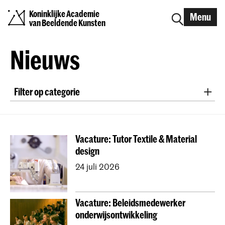
Koninklijke Academie
Menu
van Beeldende Kunsten
Nieuws
Filter op categorie
tentoonstelling
samenwerking
prijzen
symposium
lezing
workshop
interview
Vacature: Tutor Textile & Material
persbericht
conference
excursie
alumni
design
onderzoek
publicatie
international project
24 juli 2026
podcast
studievoorlichting
Graduation
Open Dag
EXPOSED
vacatures
Vacature: Beleidsmedewerker
Erasmus+ Blended Intensive Programme
onderwijsontwikkeling
Erasmus+