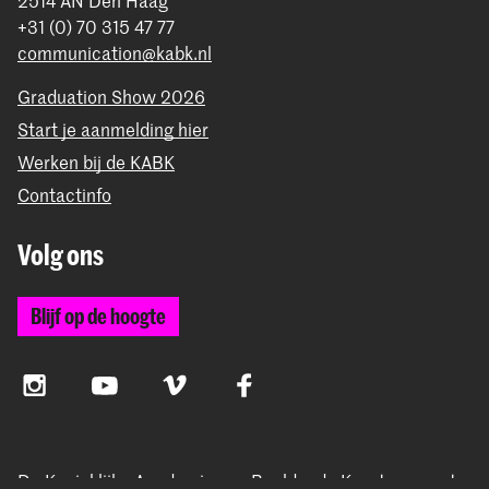
2514 AN Den Haag
+31 (0) 70 315 47 77
communication@kabk.nl
Graduation Show 2026
Start je aanmelding hier
Werken bij de KABK
Contactinfo
Volg ons
Blijf op de hoogte
Instagram
YouTube
Vimeo
Facebook
De Koninklijke Academie van Beeldende Kunsten vormt