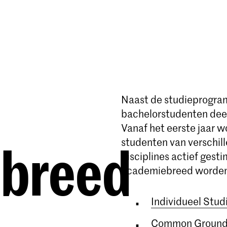
Opleidingen
Agenda
Nieuws
Naast de studieprogra
bachelorstudenten dee
Vanaf het eerste jaar 
studenten van verschil
breed
disciplines actief gest
academiebreed worden
Individueel Studi
Common Groun