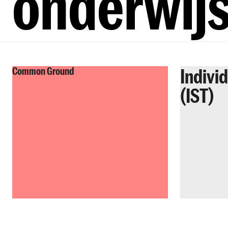
onderwij
Indivi
Common Ground
(IST)