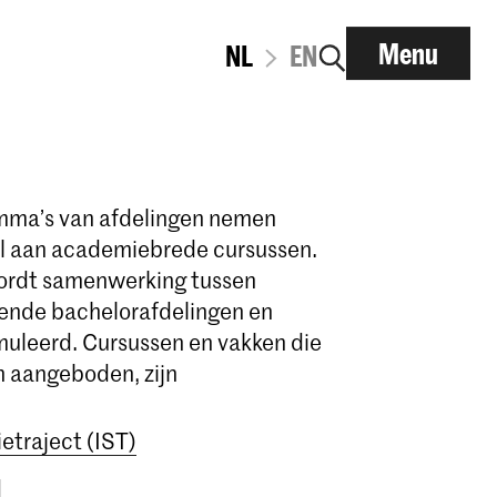
Menu
NL
EN
mma’s van afdelingen nemen
l aan academiebrede cursussen.
wordt samenwerking tussen
lende bachelorafdelingen en
imuleerd. Cursussen en vakken die
 aangeboden, zijn
etraject (IST)
d