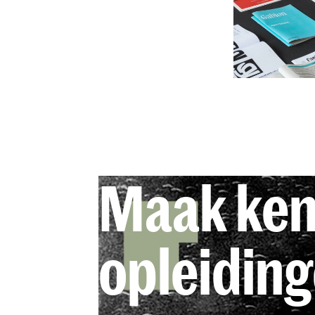
Maak ken
opleidin