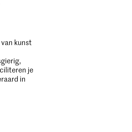
e
 van kunst
gierig,
iliteren je
eraard in