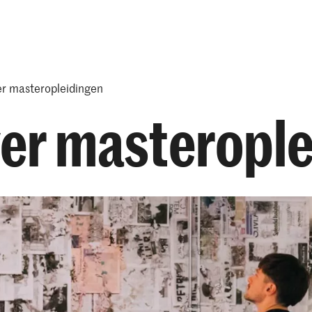
Opleidingen
Agenda
Nieuws
er masteropleidingen
ver masteropl