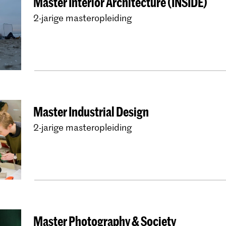
Master Interior Architecture (INSIDE)
2-jarige masteropleiding
Master Industrial Design
2-jarige masteropleiding
Master Photography & Society