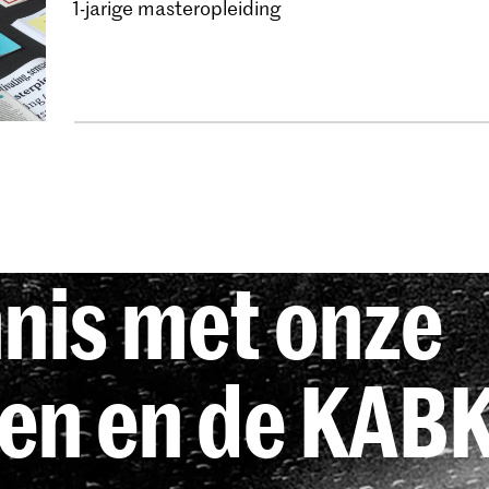
1-jarige masteropleiding
nis met onze
gen en de KAB