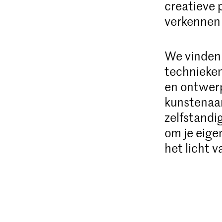
creatieve 
verkennen 
We vinden 
technieken
en ontwerp
kunstenaar
zelfstandi
om je eigen
het licht v