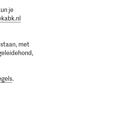
un je
@kabk.nl
estaan, met
geleidehond,
egels
.