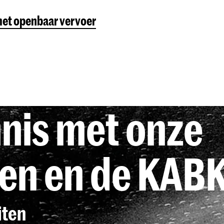
 met openbaar vervoer
nis met onze
gen en de KAB
iten