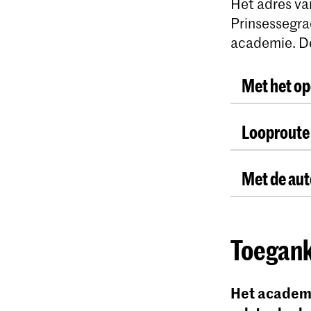
Het adres va
Prinsessegra
academie. De 
Met het op
Reis je me
Looproute
Verlaat het
Met de aut
overkant ri
Aan de over
Je kunt all
Houd reken
Toegank
De KABK hee
app voor de
parkeergar
Het academi