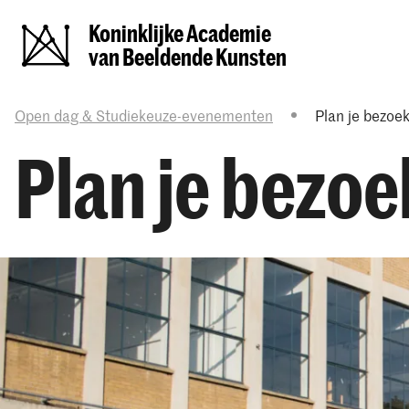
Koninklijke Academie
van Beeldende Kunsten
Open dag & Studiekeuze-evenementen
Plan je bezoe
Plan je bezoe