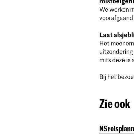
rolstoelgeb
We werken mo
voorafgaand 
Laat alsjebl
Het meenemen
uitzondering
mits deze is 
Bij het bezo
Zie ook
NS reisplan