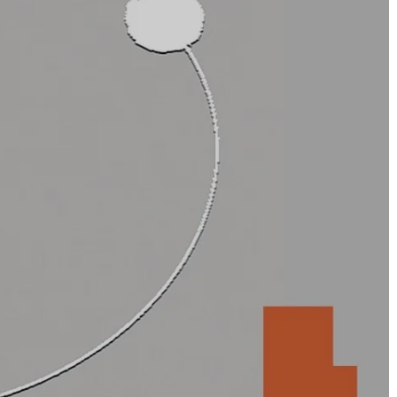
Informatie over
ingen
masteropleidingen