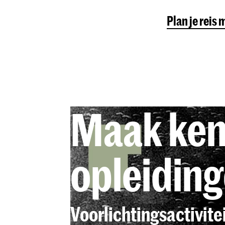
Plan je reis
Maak ken
opleidin
Voorlichtingsactivite