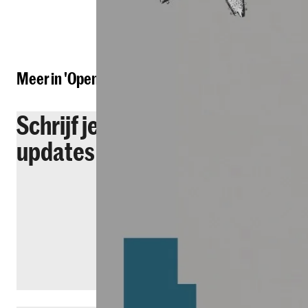
Deel dit item
Meer in 'Open dag & Studiekeuze-evenementen'
Schrijf je in voor
Inform
updates
voortr