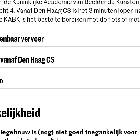
n de Koninklijke Academie van Beeldende Kunsten 
cht 4. Vanaf Den Haag CS is het 3 minuten lopen n
KABK is het beste te bereiken met de fiets of met 
enbaar vervoer
t het openbaar vervoer?
 vanaf Den Haag CS
 station aan de linkerzijde, loop over de tramrails n
o
chting het Malieveld. Ga links bij de SPAR. Loop ov
zijde aan je rechter hand zie je de academie liggen
een betaald parkeren in de buurt van de KABK.
ing met NS-werkzaamheden en/of vertragingen.
C
elijkheid
ft geen eigen parkeerterrein. De dichtstbijzijnde
 laatste informatie
.
age vind je op
deze kaart
.
egebouw is (nog) niet goed toegankelijk voor