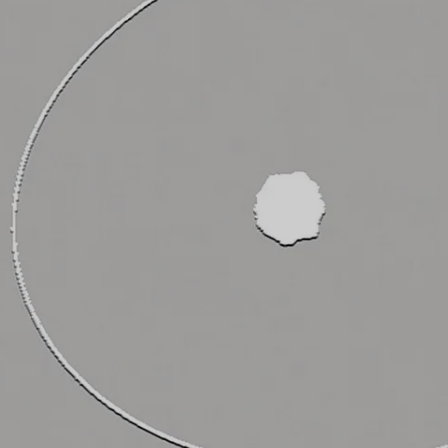
atie over
Informatie over
ajecten
bacheloropleid