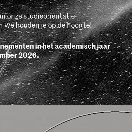
an onze studieoriëntatie-
en we houden je op de hoogte!
enementen in het academisch jaar
ember 2026.