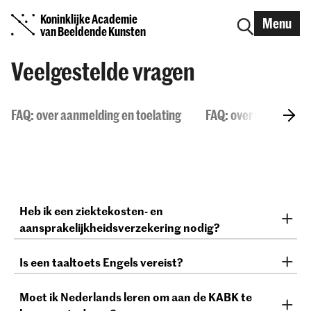
Koninklijke Academie
Menu
van Beeldende Kunsten
Veelgestelde vragen
FAQ: over aanmelding en toelating
FAQ: over de KABK
Heb ik een ziektekosten- en
aansprakelijkheidsverzekering nodig?
Ja, alle internationale studenten hebben een geldige
Is een taaltoets Engels vereist?
ziektekosten- en aansprakelijkheidsverzekering nodig
om in Nederland te kunnen blijven en studeren.
Voor zowel de bachelor- als masteropleidingen moet
Raadpleeg de Nuffic-website
Moet ik Nederlands leren om aan de KABK te
Study in NL
voor meer
je voldoende Engels kunnen schrijven en spreken om