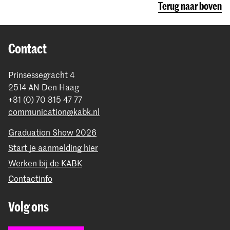
Terug naar boven
Lees meer over
internationale uitwisseling -
inkomende studenten aan de KABK.
Belangrijk: alle bezoekende studenten/free movers
moeten
collegegeld
(instellingscollegegeldtarieven)
Contact
naar rato betalen afhankelijk van hun studieperiode
(semester of een heel jaar).
Prinsessegracht 4
2514 AN Den Haag
Lees meer over de
free mover / visiting students aan
+31 (0) 70 315 47 77
de KABK
.
communication@kabk.nl
Graduation Show 2026
Start je aanmelding hier
Werken bij de KABK
Contactinfo
Volg ons