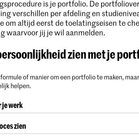
sprocedure is je portfolio. De portfoliove
ing verschillen per afdeling en studienive
je om altijd eerst de toelatingseisen te c
ng waarvoor jij je wil aanmelden.
persoonlijkheid zien met je port
n formule of manier om een portfolio te maken, maar
elijk helpen.
 je werk
e basisdingen: je naam, een kort bio en je contact
roces zien
projecten en experimenten waarvan jij denkt dat d
m te laten zien wie je bent. Organiseer dit alles. Wil
lke stappen je neemt tijdens het maken van een pr