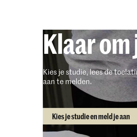
voor te ber
starten.
Start je a
Klaar om 
te selecter
aanmeldpro
Als je je a
aparte e-ma
Kies je studie, lees de toela
uploaden.
aan te melden.
Aanvragers
rechtstreek
Kies je studie en meld je aan