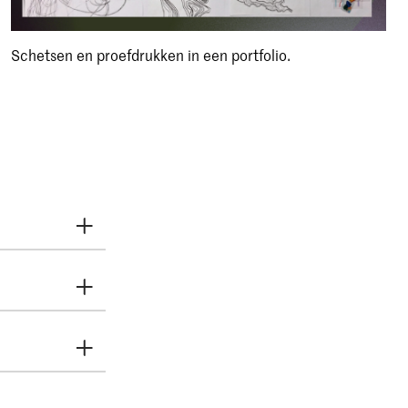
Schetsen en proefdrukken in een portfolio.
KABK moet
jn, dat
 is een
rschilt per
op de
oelating
website.