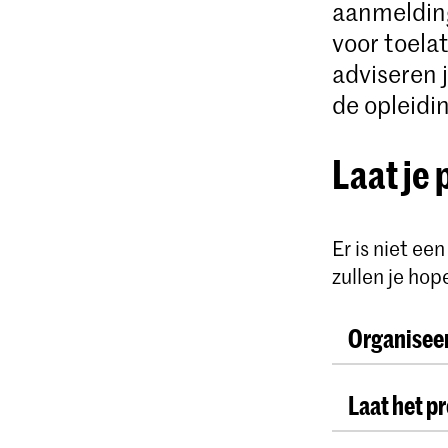
aanmelding
voor toelat
adviseren 
de opleidi
Laat je 
Er is niet ee
zullen je hop
Organiseer
Start met d
Laat het p
Selecteer 
beste zijn o
Houd bij we