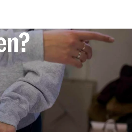
 website te
nze website
den?
pen van de
e een
 Osiris te
o