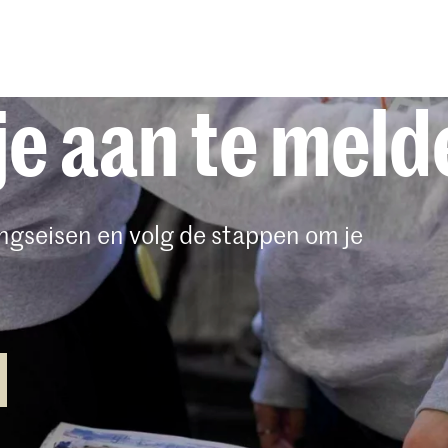
eiden, is het tijd om de aanmeldprocedure op onze
anmelding door je gewenste studieprogramma op o
je aan te mel
en. Vanaf daar word je door de verschillende stap
cedure geleid.
anmelden voor een bacheloropleiding dan ontvang j
il van de Studentenadministratie om je portfolio in
tingseisen en volg de stappen om je
 van het voorbereidend jaar uploaden hun portfoli
s in Osiris.