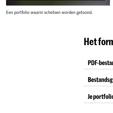
Een portfolio waarin schetsen worden getoond.
Het form
PDF-besta
Je portfol
Bestandsg
een PDF-bes
hangt ervan 
Je portfoli
Je portfol
maximale b
studieprog
Wanneer je 
pagina 'Ho