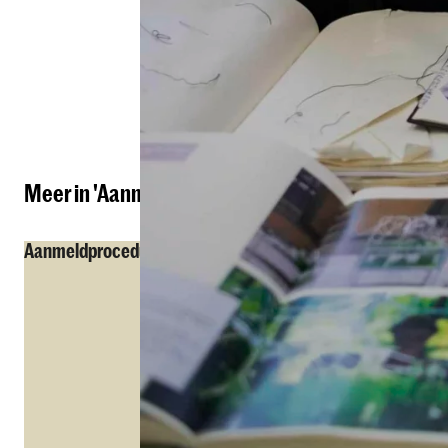
Deel dit item
Meer in 'Aanmelding en Toelating'
Aanmeldprocedure
Portfolio tips