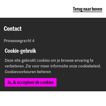
Terug naar boven
Contact
Prinsessegracht 4
2514 AN Den Haag
Cookie-gebruik
+31 (0) 70 315 47 77
communication@kabk.nl
Deze site gebruikt cookies om je browse-ervaring te
verbeteren.
Zie voor meer informatie onze
cookiebeleid
.
Graduation Show 2026
Cookievoorkeuren beheren
Start je aanmelding hier
Werken bij de KABK
Ja, ik accepteer de cookies
Contactinfo
Volg ons