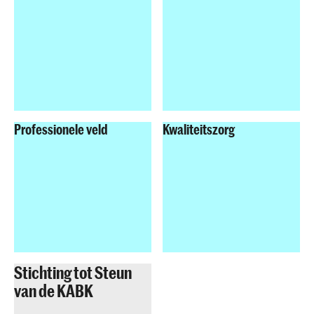
Het
statuut opleidingscommissies van de Hogeschool
der Kunsten Den Haag
is te vinden op de HdK
website.
Professionele veld
Kwaliteitszorg
Stichting tot Steun
van de KABK