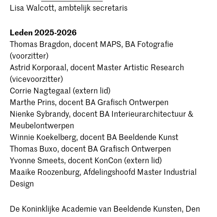
Kolja Meeuwsen, School voor Jong Talent (OP)
Lisa Walcott, ambtelijk secretaris
Cecilia Bengtsson, (voorzitter) docent BA Beeldende
OP: onderwijzend personeel
Dominic Hughes, student KABK
Kunst
NOP: niet-onderwijzend personeel
Malcolm Wamunza, student KABK
Augusta Orlauskaitė, student MA Interior Architecture
Leden 2025-2026
Sara de los Campos, student KC
Cecilia Tauber, student BA Interieurarchitectuur &
Thomas Bragdon, docent MAPS, BA Fotografie
vacature, student KC
Meubelontwerpen
(voorzitter)
Ingrid Costan, student BA Interactive/Media/Design
Astrid Korporaal, docent Master Artistic Research
NOP: niet-onderwijzend personeel
Luis Maly, teacher Individual Study Track
(vicevoorzitter)
OP: onderwijzend personeel
Marit van der Meulen, coördinator / docent BA
Corrie Nagtegaal (extern lid)
Grafisch Ontwerpen
Marthe Prins, docent BA Grafisch Ontwerpen
Nadia Marzouk, student MA Interior Architecture
Nienke Sybrandy, docent BA Interieurarchitectuur &
Reina Hasbini, student MA Non Lineair Narrative
Meubelontwerpen
Rosa te Velde, teacher MA Industrial Design
Winnie Koekelberg, docent BA Beeldende Kunst
Sanne Beeren, teacher Individual Study Track
Thomas Buxo, docent BA Grafisch Ontwerpen
Thana Faroq, teacher BA Fotografie/MA Photography
Yvonne Smeets, docent KonCon (extern lid)
& Society
Maaike Roozenburg, Afdelingshoofd Master Industrial
Design
De Opleidingscommissie heeft tot taak te adviseren
over het bevorderen en waarborgen van de kwaliteit
De Koninklijke Academie van Beeldende Kunsten, Den