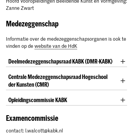
Hoofd Vooropleidingen Beeldende Kunst en Vormgeving:
Zanne Zwart
Medezeggenschap
Informatie over de medezeggenschapsorganen is ook te
vinden op de
website van de HdK
Deelmedezeggenschapsraad KABK (DMR-KABK)
dmr@kabk.nl
Centrale Medezeggenschapsraad Hogeschool
Hilde Barwegen NOP, voorzitter
der Kunsten (CMR)
Channa Boon OP
cmr@hdkdenhaag.nl
Jan van Beek NOP
Opleidingscommissie KABK
Jonas Ohlsson OP
Steef Eman (vicevoorzitter), KABK (OP)
contact:
l.walcott@kabk.nl
Cliff Vonk student
Hilde Barwegen, KABK (NOP)
Lisa Walcott, ambtelijk secretaris
Examencommissie
Duru Inal student
Anka Koziel (voorzitter), KC (OP)
Yubin Jia student
Dominy Clements (secretaris), KC (NOP)
contact:
l.walcott@kabk.nl
Leden 2025-2026