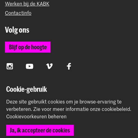
Werken bij de KABK
Contactinfo
Volg ons
Blijf op de hoogte
Instagram
YouTube
Vimeo
Facebook
Cookie-gebruik
De Koninklijke Academie van Beeldende Kunsten vormt
samen met het Koninklijk Conservatorium de Hogeschool
Deze site gebruikt cookies om je browse-ervaring te
der Kunsten Den Haag
verbeteren.
Zie voor meer informatie onze
cookiebeleid
.
Cookievoorkeuren beheren
Ja, ik accepteer de cookies