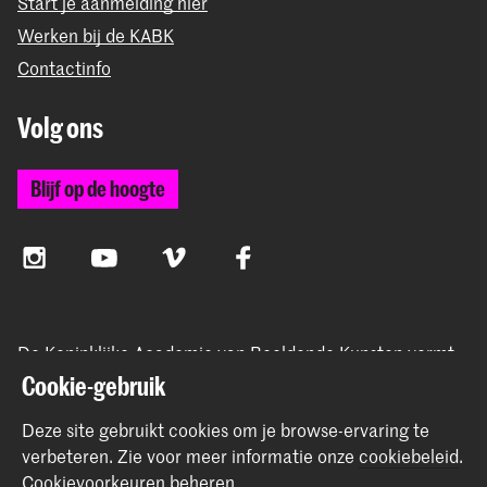
Start je aanmelding hier
Werken bij de KABK
Contactinfo
Volg ons
Blijf op de hoogte
Instagram
YouTube
Vimeo
Facebook
De Koninklijke Academie van Beeldende Kunsten vormt
samen met het Koninklijk Conservatorium de Hogeschool
Cookie-gebruik
der Kunsten Den Haag
Deze site gebruikt cookies om je browse-ervaring te
verbeteren.
Zie voor meer informatie onze
cookiebeleid
.
Cookievoorkeuren beheren