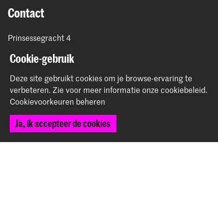
Contact
Prinsessegracht 4
2514 AN Den Haag
Cookie-gebruik
+31 (0) 70 315 47 77
communication@kabk.nl
Deze site gebruikt cookies om je browse-ervaring te
verbeteren.
Zie voor meer informatie onze
cookiebeleid
.
Graduation Show 2026
Cookievoorkeuren beheren
Start je aanmelding hier
Werken bij de KABK
Ja, ik accepteer de cookies
Contactinfo
Volg ons
Blijf op de hoogte
Instagram
YouTube
Vimeo
Facebook