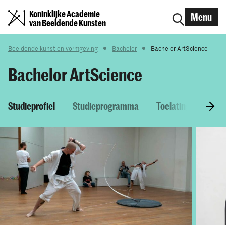
Koninklijke Academie
Menu
van Beeldende Kunsten
Beeldende kunst en vormgeving
Bachelor
Bachelor ArtScience
Bachelor ArtScience
Studieprofiel
Studieprogramma
Toelatingseisen