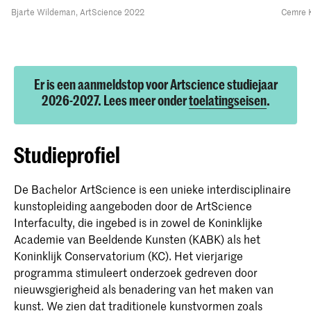
Bjarte Wildeman, ArtScience 2022
Cemre K
Er is een aanmeldstop voor Artscience studiejaar
2026-2027. Lees meer onder
toelatingseisen
.
Studieprofiel
De Bachelor ArtScience is een unieke interdisciplinaire
kunstopleiding aangeboden door de ArtScience
Interfaculty, die ingebed is in zowel de Koninklijke
Academie van Beeldende Kunsten (KABK) als het
Koninklijk Conservatorium (KC). Het vierjarige
programma stimuleert onderzoek gedreven door
nieuwsgierigheid als benadering van het maken van
kunst. We zien dat traditionele kunstvormen zoals