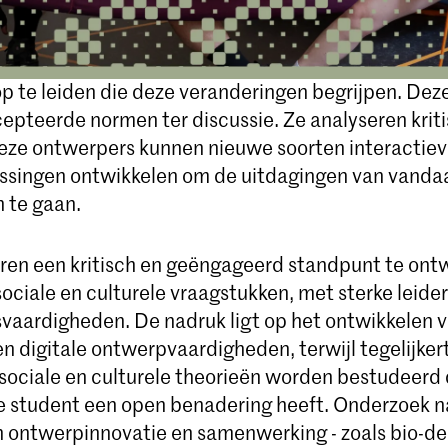
gie- en medialandschap heeft in de afgelopen tijd 
mplexe systemen van menselijk, sociaal en culture
t. Deze opleiding speelt hierop in door een nieuwe
p te leiden die deze veranderingen begrijpen. De
cepteerde normen ter discussie. Ze analyseren krit
deze ontwerpers kunnen nieuwe soorten interactie
singen ontwikkelen om de uitdagingen van vanda
 te gaan.
ren een kritisch en geëngageerd standpunt te ont
ociale en culturele vraagstukken, met sterke leide
aardigheden. De nadruk ligt op het ontwikkelen 
en digitale ontwerpvaardigheden, terwijl tegelijkert
 sociale en culturele theorieën worden bestudeerd 
e student een open benadering heeft. Onderzoek 
 ontwerpinnovatie en samenwerking - zoals bio-de