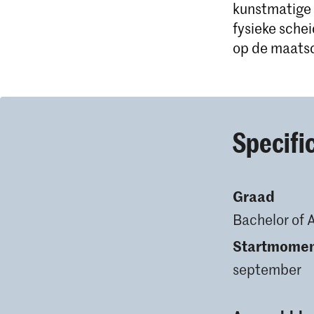
kunstmatige 
fysieke sche
op de maatsc
Specifi
Graad
Bachelor of 
Startmome
september