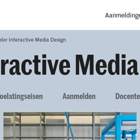
Opleidingen
Agenda
Nieuws
Aanmeldinge
lor Interactive Media Design
eractive Media
oelatingseisen
Aanmelden
Docent