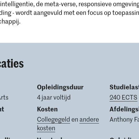
intelligentie, de meta-verse, responsieve omgevin
iding - wordt aangevuld met een focus op toepassi
happij.
caties
Opleidingsduur
Studielas
Arts
4 jaar voltijd
240 ECTS
nt
Kosten
Afdeling
Collegegeld
en
andere
Anthony F
kosten