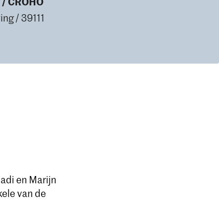
g / CROHO
ng / 39111
adi en Marijn
kele van de