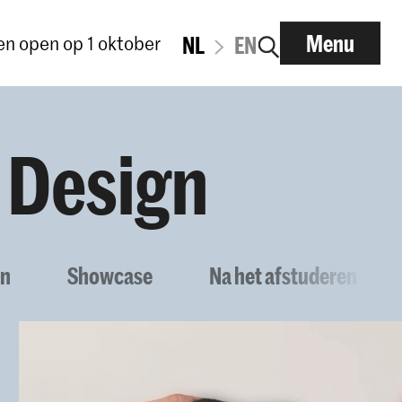
Menu
n open op 1 oktober
NL
EN
 Design
en
Showcase
Na het afstuderen