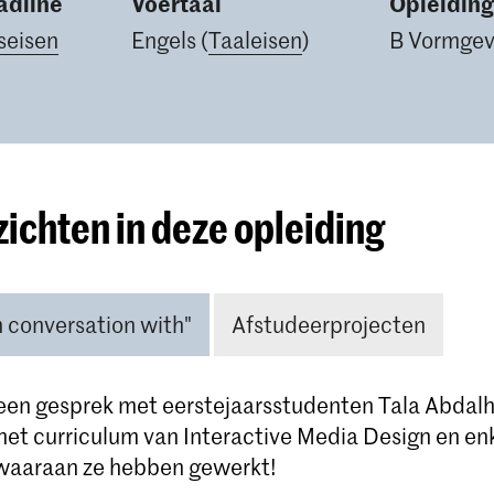
dline
Voertaal
Opleidin
seisen
Engels (
Taaleisen
)
B Vormgevi
zichten in deze opleiding
n conversation with"
Afstudeerprojecten
 een gesprek met eerstejaarsstudenten Tala Abdalh
 het curriculum van Interactive Media Design en en
waaraan ze hebben gewerkt!