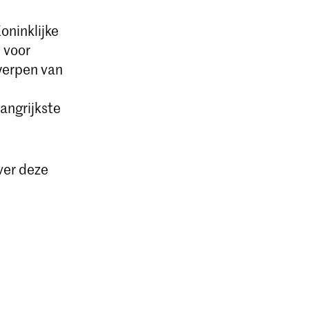
oninklijke
 voor
werpen van
langrijkste
ver deze