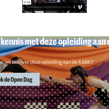
kennis met deze opleiding aan 
eer weten over deze opleiding aan de KABK?
k de Open Dag