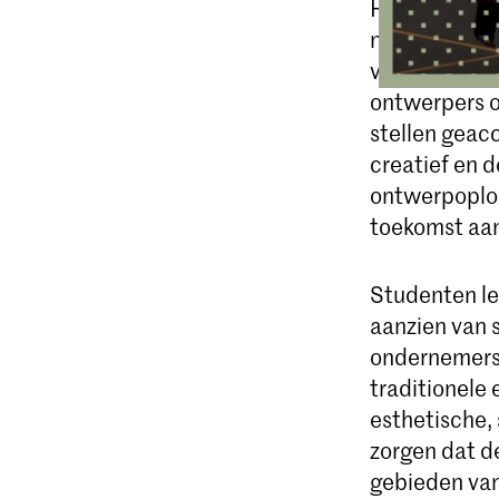
Het technolo
nieuwe en co
voortgebrach
ontwerpers o
stellen geac
creatief en 
ontwerpoplos
toekomst aan
Studenten le
aanzien van s
ondernemersv
traditionele 
esthetische,
zorgen dat d
gebieden van