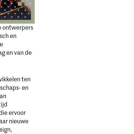
radicaal
el gedrag
 generatie
ze ontwerpers
isch en
ve
ag en van de
wikkelen ten
rschaps- en
van
ijd
die ervoor
naar nieuwe
sign,