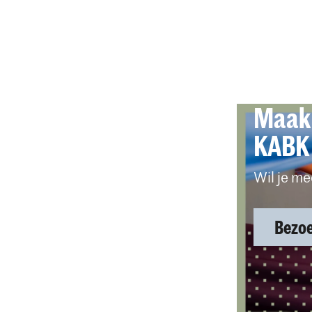
Maak 
KABK
Wil je m
Bezoe