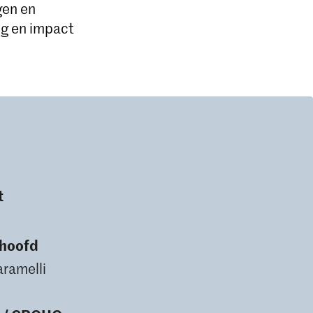
gen en
ng en impact
t
shoofd
aramelli