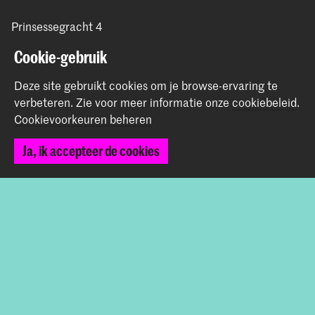
Prinsessegracht 4
2514 AN Den Haag
Cookie-gebruik
+31 (0) 70 315 47 77
communication@kabk.nl
Deze site gebruikt cookies om je browse-ervaring te
verbeteren.
Zie voor meer informatie onze
cookiebeleid
.
Graduation Show 2026
Cookievoorkeuren beheren
Start je aanmelding hier
Werken bij de KABK
Ja, ik accepteer de cookies
Contactinfo
Volg ons
Blijf op de hoogte
Instagram
YouTube
Vimeo
Facebook