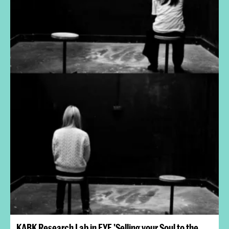
KABK Research Lab in EYE 'Selling your Soul to the