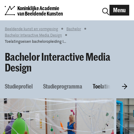
Koninklijke Academie
Menu
van Beeldende Kunsten
Beeldende kunst en vormgeving
Bachelor
Bachelor Interactive Media Design
Toelatingseisen bacheloropleiding I...
Bachelor Interactive Media
Design
Studieprofiel
Studieprogramma
Toelatingseisen