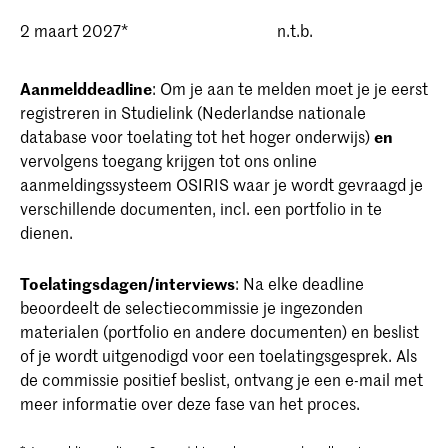
algemeen interesse in cultuur, maatschappij,
of een prototype) of een heel duidelijk
communicatie en technologie
2 maart 2027*
n.t.b.
gepresenteerd ontwerp
Als je wordt uitgenodigd voor een gesprek,
Aanmelddeadline
: Om je aan te melden moet je je eerst
moet je het resultaat nogmaals aan de
registreren in Studielink (Nederlandse nationale
commissie presenteren
database voor toelating tot het hoger onderwijs)
en
vervolgens toegang krijgen tot ons online
Het resultaat van de opdracht moet worden
aanmeldingssysteem OSIRIS waar je wordt gevraagd je
gepresenteerd in een pdf-document, video of
verschillende documenten, incl. een portfolio in te
online presentatie.
dienen.
Toelatingsdagen/interviews
: Na elke deadline
beoordeelt de selectiecommissie je ingezonden
materialen (portfolio en andere documenten) en beslist
of je wordt uitgenodigd voor een toelatingsgesprek. Als
de commissie positief beslist, ontvang je een e-mail met
meer informatie over deze fase van het proces.