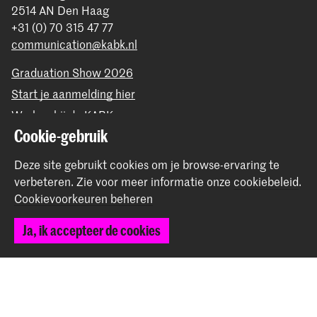
2514 AN Den Haag
+31 (0) 70 315 47 77
communication@kabk.nl
Graduation Show 2026
Start je aanmelding hier
Werken bij de KABK
Cookie-gebruik
Contactinfo
Deze site gebruikt cookies om je browse-ervaring te
Volg ons
verbeteren.
Zie voor meer informatie onze
cookiebeleid
.
Cookievoorkeuren beheren
Blijf op de hoogte
Ja, ik accepteer de cookies
Instagram
YouTube
Vimeo
Facebook