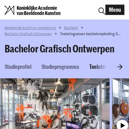
Koninklijke Academie
Menu
van Beeldende Kunsten
Beeldende kunst en vormgeving
Bachelor
Bachelor Grafisch Ontwerpen
Toelatingseisen bacheloropleiding G...
Bachelor Grafisch Ontwerpen
Studieprofiel
Studieprogramma
Toelatingseisen