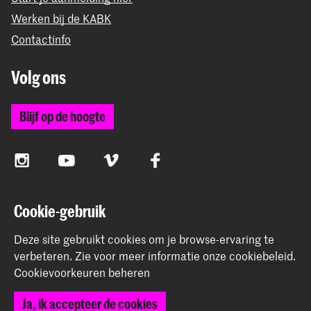
Werken bij de KABK
Contactinfo
Volg ons
Blijf op de hoogte
Instagram
YouTube
Vimeo
Facebook
Cookie-gebruik
De Koninklijke Academie van Beeldende Kunsten vormt
samen met het Koninklijk Conservatorium de Hogeschool
Deze site gebruikt cookies om je browse-ervaring te
der Kunsten Den Haag
verbeteren.
Zie voor meer informatie onze
cookiebeleid
.
Cookievoorkeuren beheren
Ja, ik accepteer de cookies