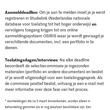
beïnvloedt?
publicaties, fanzines, drukwerk in opdracht of op
onderzoeksgerichtheid
eigen initiatief gemaakt werk, foto's van
Aanmelddeadline
: Om je aan te melden moet je je eerst
Wat zijn je inspiratiebronnen? Denk aan
gevoel voor materiaal
tentoonstellingen, optredens, registraties van 3D-
registreren in Studielink (Nederlandse nationale
tentoonstellingen, boeken, nieuws, reizen etc.
werk, korte films en websites – misschien wil je een
database voor toelating tot het hoger onderwijs)
en
gevoelig voor de omgeving
Hoe beïnvloeden deze het werk dat je maakt?
aantal van die items aanpassen voor de presentatie.
vervolgens toegang krijgen tot ons online
nieuwsgierigheid
aanmeldingssysteem OSIRIS waar je wordt gevraagd je
Hoe zou jouw droomproject eruit zien?
Bekijk
deze pagina
voor tips bij het samenstellen van
verschillende documenten, incl. een portfolio in te
enthousiasme
Wat zijn je plannen en dromen en hoe denk je
een portfolio.
dienen.
dit als ontwerper/kunstenaar te bereiken?
vaardigheid in het combineren van tekst en
Toelatingsdagen/interviews
: Na elke deadline
beeld
beoordeelt de selectiecommissie je ingezonden
materialen (portfolio en andere documenten) en beslist
of je wordt uitgenodigd voor een toelatingsgesprek. Als
de commissie positief beslist, ontvang je een e-mail met
meer informatie over deze fase van het proces.
* Aanmeldingen die na 2 maart binnenkomen, worden alleen in
behandeling genomen als er nog plaatsen beschikbaar zijn. Een