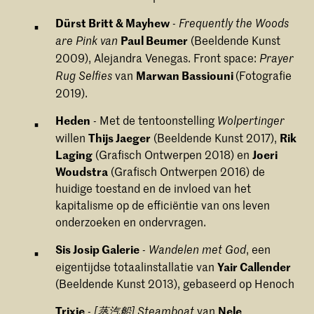
Dürst Britt & Mayhew
-
Frequently the Woods
Paul Beumer
(Beeldende Kunst
are Pink van
2009), Alejandra Venegas. Front space:
Prayer
van
Marwan Bassiouni
(Fotografie
Rug Selfies
2019).
Heden
- Met de tentoonstelling
Wolpertinger
willen
Thijs Jaeger
(Beeldende Kunst 2017),
Rik
Laging
(Grafisch Ontwerpen 2018) en
Joeri
Woudstra
(Grafisch Ontwerpen 2016) de
huidige toestand en de invloed van het
kapitalisme op de efficiëntie van ons leven
onderzoeken en ondervragen.
Sis Josip Galerie
-
, een
Wandelen met God
eigentijdse totaalinstallatie van
Yair Callender
(Beeldende Kunst 2013), gebaseerd op Henoch
Trixie
-
van
Nele
[蒸汽船] Steamboat