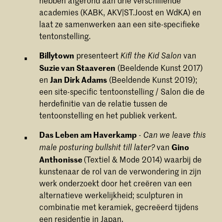
Interview Janice McNab -
academies (KABK, AKV|ST.Joost en WdKA) en
Hoogtij#62
laat ze samenwerken aan een site-specifieke
Marie Jeanne de Rooij interviewt Janice
McNab, kunstenaar & hoofd MA Artistic
tentonstelling.
Research aan de KABK tijdens de 62e
editie van Hoogtij op 25 september
Billytown
presenteert
van
Kifl the Kid Salon
2020
Suzie van Staaveren
(Beeldende Kunst 2017)
en
Jan Dirk Adams
(Beeldende Kunst 2019);
een site-specific tentoonstelling / Salon die de
herdefinitie van de relatie tussen de
tentoonstelling en het publiek verkent.
Das Leben am Haverkamp
-
Can we leave this
van
Gino
male posturing bullshit till later?
Anthonisse
(Textiel & Mode 2014) waarbij de
kunstenaar de rol van de verwondering in zijn
werk onderzoekt door het creëren van een
alternatieve werkelijkheid; sculpturen in
combinatie met keramiek, gecreëerd tijdens
een residentie in Japan.