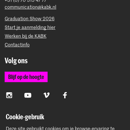
communication@kabk.nl
Graduation Show 2026
Start je aanmelding hier
Werken bij de KABK
Contactinfo
Volg ons
Blijf op de hoogte
Instagram
YouTube
Vimeo
Facebook
Cookie-gebruik
De Koninklijke Academie van Beeldende Kunsten vormt
samen met het Koninklijk Conservatorium de Hogeschool
Deze site gebruikt cookies om je browse-ervaring te