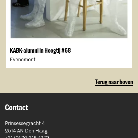
KABK-alumni in Hoogtij #68
Evenement
Terug naar boven
Contact
Prinsessegracht 4
2514 AN Den Haag
+31 (0) 70 315 47 77