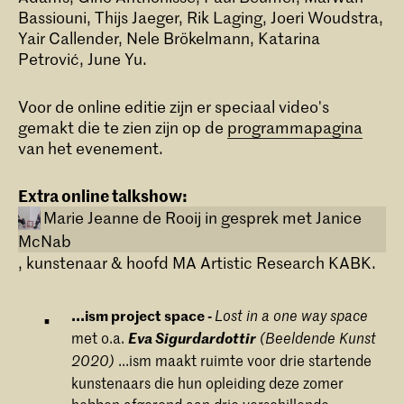
Bassiouni, Thijs Jaeger, Rik Laging, Joeri Woudstra,
Yair Callender, Nele Brökelmann, Katarina
Petrović, June Yu.
Voor de online editie zijn er speciaal video's
gemakt die te zien zijn op de
programmapagina
van het evenement.
Extra online talkshow:
Marie Jeanne de Rooij in gesprek met Janice
McNab
, kunstenaar & hoofd MA Artistic Research KABK.
...ism project space -
Lost in a one way space
met o.a.
Eva Sigurdardottir
(Beeldende Kunst
...ism maakt ruimte voor drie startende
2020)
kunstenaars die hun opleiding deze zomer
hebben afgerond aan drie verschillende