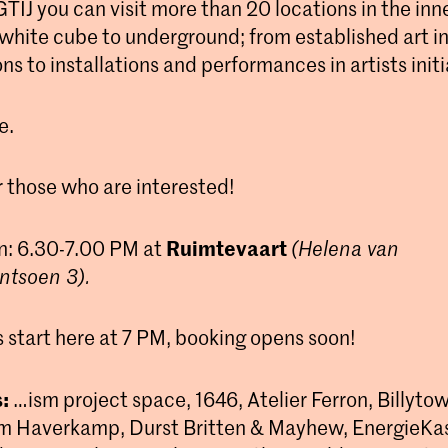
J you can visit more than 20 locations in the inne
white cube to underground; from established art in 
ons to installations and performances in artists initi
e.
r those who are interested!
Ruimtevaart
on: 6.30-7.00 PM at
(Helena van
ntsoen 3).
s start here at 7 PM, booking opens soon!
:
…ism project space, 1646, Atelier Ferron, Billyto
 Haverkamp, Durst Britten & Mayhew, EnergieKas