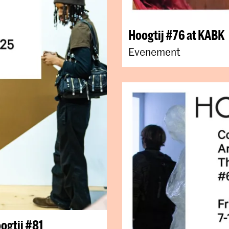
Hoogtij #76 at KABK
Evenement
ogtij #81