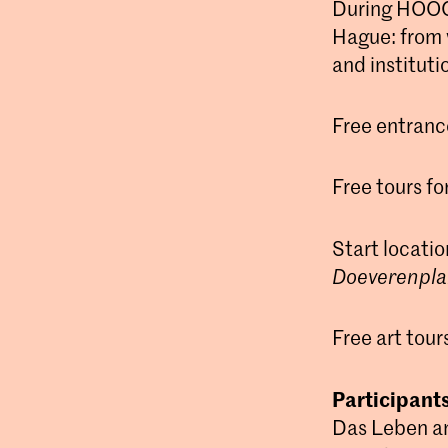
During HOOGTI
Hague: from 
and instituti
Free entranc
Free tours fo
Start locati
Doeverenpla
Free art tour
Participants
Das Leben am