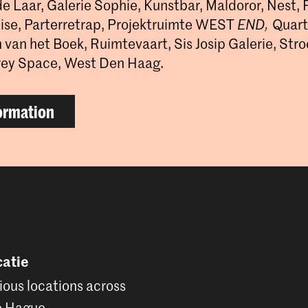
de Laar, Galerie Sophie, Kunstbar, Maldoror, Nest,
ise, Parterretrap, Projektruimte WEST
END,
Quart
van het Boek, Ruimtevaart, Sis Josip Galerie, St
rey Space, West Den Haag.
ormation
atie
ious locations across
e Hague