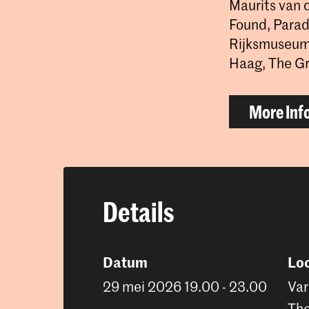
Maurits van 
Found, Parad
Rijksmuseum 
Haag, The G
More Inf
Details
Datum
Loc
29 mei 2026 19.00 - 23.00
Var
Th