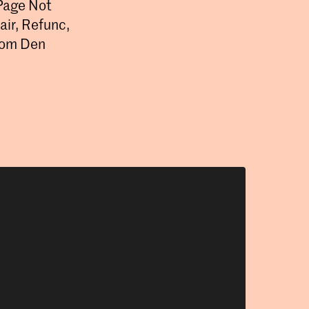
 Page Not
air, Refunc,
room Den