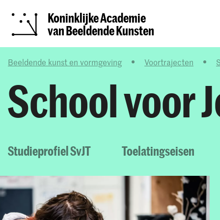
Koninklijke Academie
van Beeldende Kunsten
Beeldende kunst en vormgeving
Voortrajecten
S
School voor J
Studieprofiel SvJT
Toelatingseisen