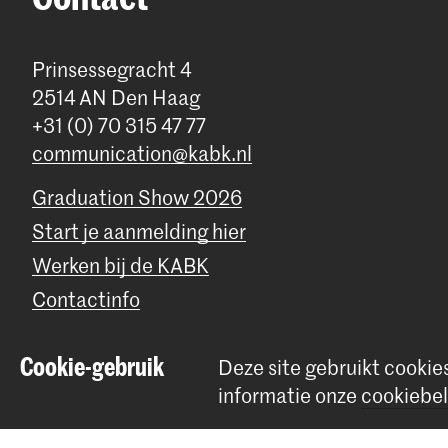
Prinsessegracht 4
2514 AN Den Haag
+31 (0) 70 315 47 77
communication@kabk.nl
Graduation Show 2026
Start je aanmelding hier
Werken bij de KABK
Contactinfo
Cookie-gebruik
Deze site gebruikt cookie
© 2026 Koninklijke Academie van Beeldende Kunsten |
Colofon
|
P
informatie onze
cookiebel