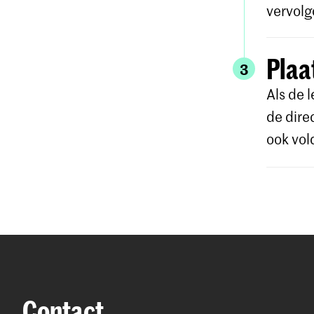
vervolg
Plaa
3
Als de 
de dire
ook vol
Contact