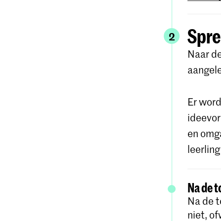
Spre
2
Naar de
aangel
Er word
ideevor
en omga
leerlin
Na de t
Na de t
niet, o