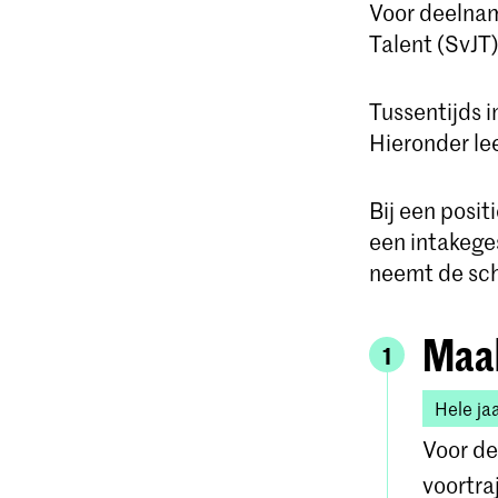
Voor deelnam
Talent (SvJT
Tussentijds i
Hieronder le
Bij een posit
een intakege
neemt de sch
Maak
1
Hele ja
Voor de
voortra