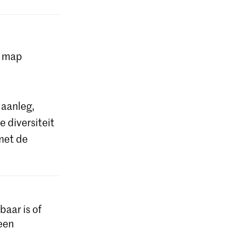
 map
 aanleg,
e diversiteit
met de
baar is of
 een