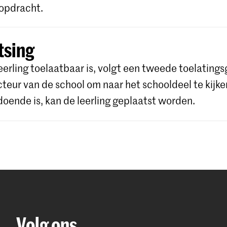
opdracht.
tsing
leerling toelaatbaar is, volgt een tweede toelating
cteur van de school om naar het schooldeel te kijken
doende is, kan de leerling geplaatst worden.
Volg ons