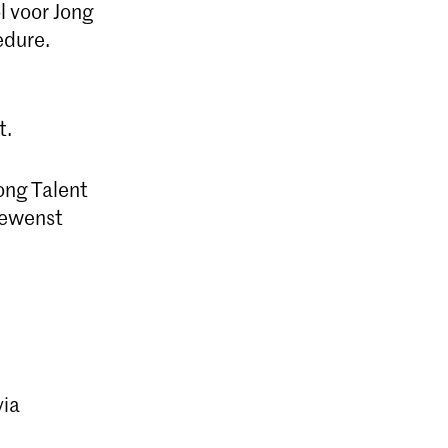
 voor Jong
edure.
t.
Jong Talent
 gewenst
via