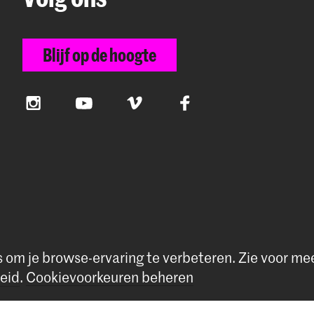
Blijf op de hoogte
Instagram
YouTube
Vimeo
Facebook
s om je browse-ervaring te verbeteren.
Zie voor me
rivacybeleid
|
Cookievoorkeuren
eid
.
Cookievoorkeuren beheren