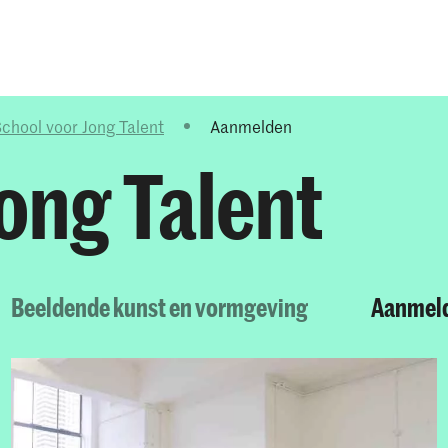
Opleidingen
Agenda
Nieuws
chool voor Jong Talent
Aanmelden
ong Talent
Beeldende kunst en vormgeving
Aanmel