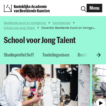
Koninklijke Academie
Menu
van Beeldende Kunsten
Beeldende kunst en vormgeving
Voortrajecten
School voor Jong Talent
Docenten Beeldende Kunst en Vormgev...
School voor Jong Talent
Studieprofiel SvJT
Toelatingseisen
Beeldende kunst