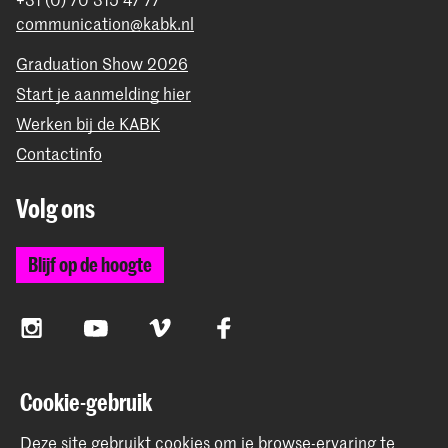
communication@kabk.nl
Graduation Show 2026
Start je aanmelding hier
Werken bij de KABK
Contactinfo
Volg ons
Blijf op de hoogte
Instagram
YouTube
Vimeo
Facebook
Cookie-gebruik
De Koninklijke Academie van Beeldende Kunsten vormt
samen met het Koninklijk Conservatorium de Hogeschool
Deze site gebruikt cookies om je browse-ervaring te