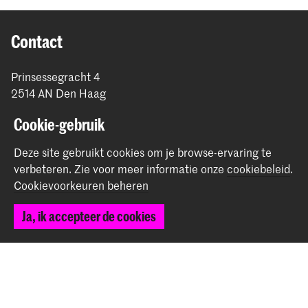
Contact
Prinsessegracht 4
2514 AN Den Haag
+31 (0) 70 315 47 77
Cookie-gebruik
communication@kabk.nl
Deze site gebruikt cookies om je browse-ervaring te
Graduation Show 2026
verbeteren.
Zie voor meer informatie onze
cookiebeleid
.
Start je aanmelding hier
Cookievoorkeuren beheren
Werken bij de KABK
Contactinfo
Ja, ik accepteer de cookies
Volg ons
Blijf op de hoogte