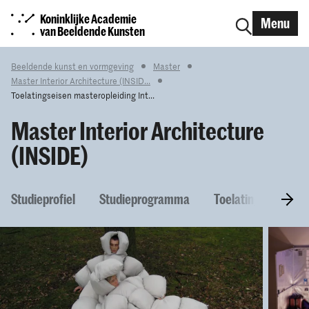
Koninklijke Academie
Menu
van Beeldende Kunsten
Beeldende kunst en vormgeving
Master
Master Interior Architecture (INSID...
Toelatingseisen masteropleiding Int...
Master Interior Architecture
(INSIDE)
Studieprofiel
Studieprogramma
Toelatingseisen