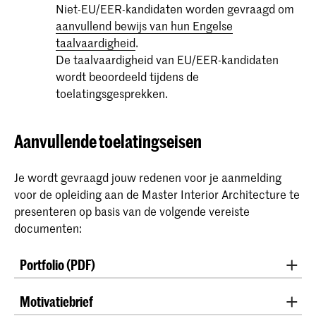
Niet-EU/EER-kandidaten worden gevraagd om
aanvullend bewijs van hun Engelse
taalvaardigheid
.
De taalvaardigheid van EU/EER-kandidaten
wordt beoordeeld tijdens de
toelatingsgesprekken.
Aanvullende toelatingseisen
Je wordt gevraagd jouw redenen voor je aanmelding
voor de opleiding aan de Master Interior Architecture te
presenteren op basis van de volgende vereiste
documenten:
Portfolio (PDF)
Je portfolio moet een indruk geven van je motivatie,
Motivatiebrief
ideeën en vaardigheden die relevant zijn voor een