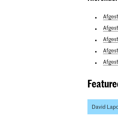
Afges
Afges
Afges
Afges
Afges
Feature
David Lapo