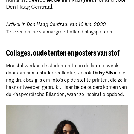
Den Haag Centraal.
Artikel in Den Haag Centraal van 16 juni 2022
Te lezen online via
margreethofland.blogspot.com
Bachelor Textiel en Mode
Bij de bachelor Textile & Fashion aan de
Collages, oude tenten en posters van stof
KABK leer je je eigen authentieke talent
en persoonlijke visie op textiel, mode en
Meestal werken de studenten tot in de laatste week
de geest van de tijd te herkennen en te
ontwikkelen. Lees hier meer over de
door aan hun afstudeercollectie, zo ook
Daisy Silva
, die
opbouw van de opleiding, de
nog druk bezig is om foto’s op de stof te printen, die ze in
toelatingseisen en start je aanmelding.
haar ontwerpen gebruikt. Haar beide ouders komen van
de Kaapverdische Eilanden, waar ze inspiratie opdeed.