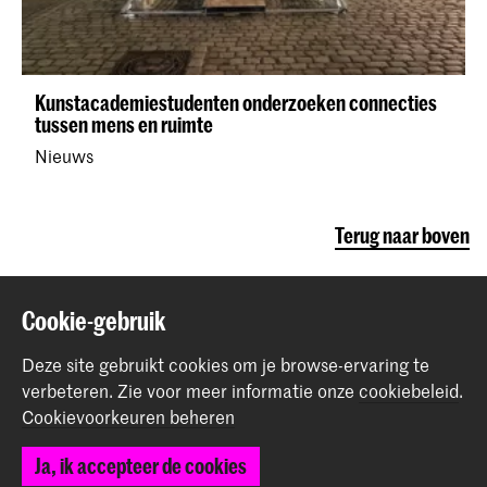
Kunstacademiestudenten onderzoeken connecties
tussen mens en ruimte
Nieuws
Terug naar boven
Cookie-gebruik
Contact
Deze site gebruikt cookies om je browse-ervaring te
Prinsessegracht 4
verbeteren.
Zie voor meer informatie onze
cookiebeleid
.
2514 AN Den Haag
Cookievoorkeuren beheren
+31 (0) 70 315 47 77
communication@kabk.nl
Ja, ik accepteer de cookies