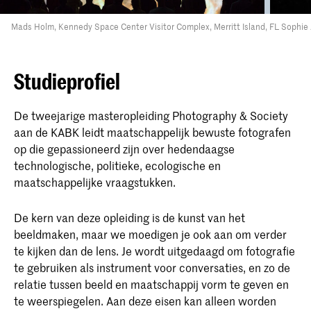
Mads Holm, Kennedy Space Center Visitor Complex, Merritt Island, FL
Sophie 
Studieprofiel
De tweejarige masteropleiding Photography & Society
aan de KABK leidt maatschappelijk bewuste fotografen
op die gepassioneerd zijn over hedendaagse
technologische, politieke, ecologische en
maatschappelijke vraagstukken.
De kern van deze opleiding is de kunst van het
beeldmaken, maar we moedigen je ook aan om verder
te kijken dan de lens. Je wordt uitgedaagd om fotografie
te gebruiken als instrument voor conversaties, en zo de
relatie tussen beeld en maatschappij vorm te geven en
te weerspiegelen. Aan deze eisen kan alleen worden