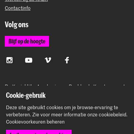
Contactinfo
Volg ons
Blijf op de hoogte
Instagram
YouTube
Vimeo
Facebook
De Koninklijke Academie van Beeldende Kunsten vormt
samen met het Koninklijk Conservatorium de Hogeschool
Cookie-gebruik
der Kunsten Den Haag
Deze site gebruikt cookies om je browse-ervaring te
verbeteren.
Zie voor meer informatie onze
cookiebeleid
.
Cookievoorkeuren beheren
© 2026 Koninklijke Academie van Beeldende Kunsten |
Colofon
|