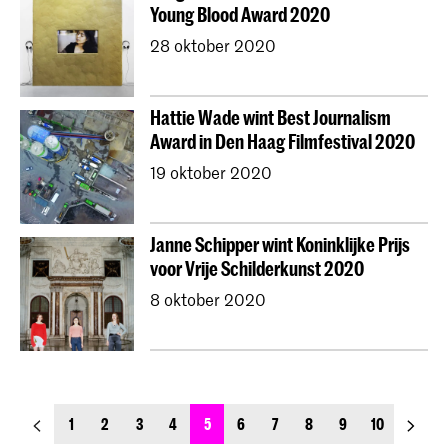
Young Blood Award 2020
28 oktober 2020
Hattie Wade wint Best Journalism
Award in Den Haag Filmfestival 2020
19 oktober 2020
Janne Schipper wint Koninklijke Prijs
voor Vrije Schilderkunst 2020
8 oktober 2020
previous_page
next_p
1
2
3
4
5
6
7
8
9
10