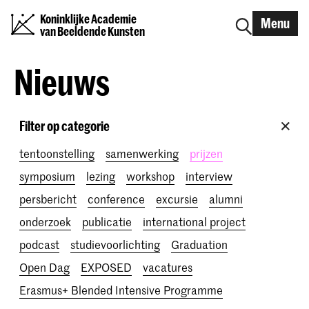
Koninklijke Academie
Menu
van Beeldende Kunsten
Nieuws
Filter op categorie
tentoonstelling
samenwerking
prijzen
symposium
lezing
workshop
interview
persbericht
conference
excursie
alumni
onderzoek
publicatie
international project
podcast
studievoorlichting
Graduation
Open Dag
EXPOSED
vacatures
Erasmus+ Blended Intensive Programme