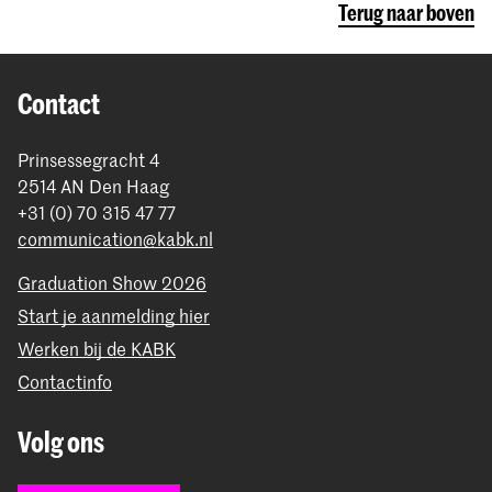
Terug naar boven
Lees meer over
internationale uitwisseling -
inkomende studenten aan de KABK.
Belangrijk: alle bezoekende studenten/free movers
moeten
collegegeld
(instellingscollegegeldtarieven)
Contact
naar rato betalen afhankelijk van hun studieperiode
(semester of een heel jaar).
Prinsessegracht 4
2514 AN Den Haag
Lees meer over de
free mover / visiting students aan
+31 (0) 70 315 47 77
de KABK
.
communication@kabk.nl
Graduation Show 2026
Start je aanmelding hier
Werken bij de KABK
Contactinfo
Volg ons