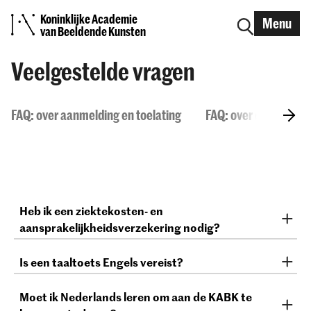
Koninklijke Academie
Menu
van Beeldende Kunsten
Veelgestelde vragen
FAQ: over aanmelding en toelating
FAQ: over de KABK
Heb ik een ziektekosten- en
aansprakelijkheidsverzekering nodig?
Ja, alle internationale studenten hebben een geldige
Is een taaltoets Engels vereist?
ziektekosten- en aansprakelijkheidsverzekering nodig
om in Nederland te kunnen blijven en studeren.
Voor zowel de bachelor- als masteropleidingen moet
Raadpleeg de Nuffic-website
Moet ik Nederlands leren om aan de KABK te
Study in NL
voor meer
je voldoende Engels kunnen schrijven en spreken om