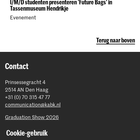
I/M/D studenten presenteren 'Future Bags' in
Tassenmuseum Hendrikje
Evenement
Terug naar boven
Contact
Prinsessegracht 4
2514 AN Den Haag
+31 (0) 70 315 47 77
communication@kabk.nl
Graduation Show 2026
Start je aanmelding hier
Cookie-gebruik
Werken bij de KABK