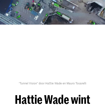
“Tunnel Vision” door Hattie Wade en Mauro Tosarelli
Hattie Wade wint