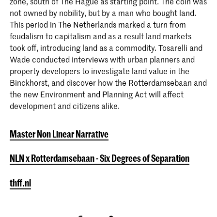
zone, south of The Hague as starting point. The coin was
NLN x Rotterdamsebaan - Six
not owned by nobility, but by a man who bought land.
Degrees of Separation
Master Non Linear Narrative
This period in The Netherlands marked a turn from
Non Linear Narrative is een twee jaar
feudalism to capitalism and as a result land markets
durende masteropleiding die
took off, introducing land as a commodity. Tosarelli and
journalistieke en forensische
Wade conducted interviews with urban planners and
onderzoeksmethoden combineert met
property developers to investigate land value in the
experimentele, algoritmische processen
Binckhorst, and discover how the Rotterdamsebaan and
om de vertaalslag te maken naar
the new Environment and Planning Act will affect
beeldende kunst.
development and citizens alike.
Master Non Linear Narrative
NLN x Rotterdamsebaan - Six Degrees of Separation
thff.nl