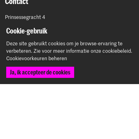
Contact
Prinsessegracht 4
2514 AN Den Haag
Cookie-gebruik
+31 (0) 70 315 47 77
communication@kabk.nl
Deze site gebruikt cookies om je browse-ervaring te
verbeteren.
Zie voor meer informatie onze
cookiebeleid
.
Graduation Show 2026
Cookievoorkeuren beheren
Start je aanmelding hier
Werken bij de KABK
Ja, ik accepteer de cookies
Contactinfo
Volg ons
Blijf op de hoogte
Instagram
YouTube
Vimeo
Facebook