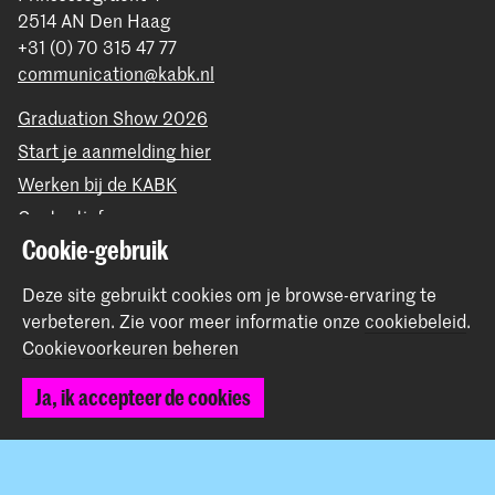
2514 AN Den Haag
+31 (0) 70 315 47 77
communication@kabk.nl
Graduation Show 2026
Start je aanmelding hier
Werken bij de KABK
Contactinfo
Cookie-gebruik
Volg ons
Deze site gebruikt cookies om je browse-ervaring te
verbeteren.
Zie voor meer informatie onze
cookiebeleid
.
Blijf op de hoogte
Cookievoorkeuren beheren
Ja, ik accepteer de cookies
Instagram
YouTube
Vimeo
Facebook