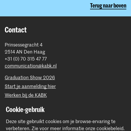
Terug naar boven
Contact
Prinsessegracht 4
2514 AN Den Haag
+31 (0) 70 315 47 77
communication@kabk.nl
Graduation Show 2026
Start je aanmelding hier
Werken bij de KABK
Contactinfo
Cookie-gebruik
Volg ons
Deze site gebruikt cookies om je browse-ervaring te
verbeteren.
Zie voor meer informatie onze
cookiebeleid
.