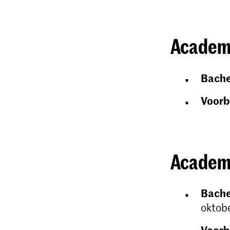
Academi
Bache
Voorb
Academi
Bache
oktob
Voorb