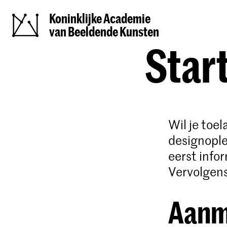
Koninklijke Academie
van Beeldende Kunsten
Start
Wil je toe
designople
eerst info
Vervolgens
Aanm