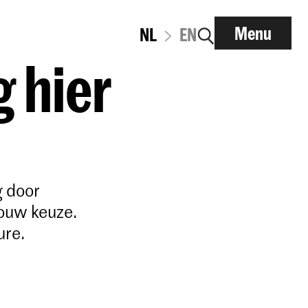
Menu
NL
EN
g hier
g door
jouw keuze.
ure.