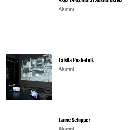
Asya (Alexandra) Sukhorukova
Alumni
Taisiia Reshetnik
Alumni
Janne Schipper
Alumni