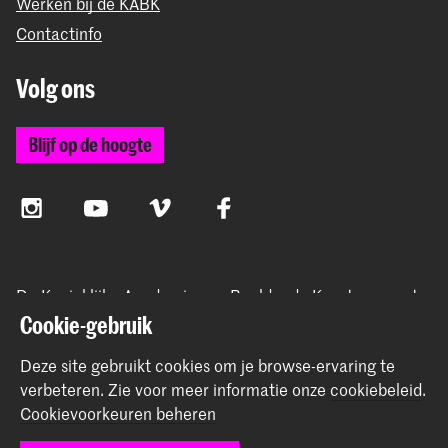
Werken bij de KABK
Contactinfo
Volg ons
Blijf op de hoogte
Instagram
YouTube
Vimeo
Facebook
De Koninklijke Academie van Beeldende Kunsten vormt
samen met het Koninklijk Conservatorium de Hogeschool
Cookie-gebruik
der Kunsten Den Haag
Deze site gebruikt cookies om je browse-ervaring te
verbeteren.
Zie voor meer informatie onze
cookiebeleid
.
Cookievoorkeuren beheren