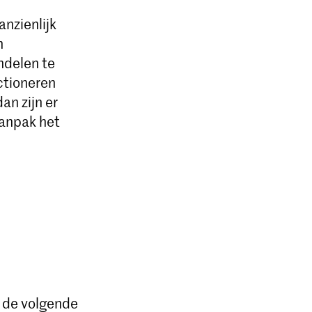
p
nzienlijk
n
ndelen te
ctioneren
n zijn er
aanpak het
n de volgende