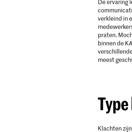
De ervaring l
communicatie
verkleind in
medewerkers 
praten. Moch
binnen de KA
verschillend
meest geschi
Type 
Klachten zij