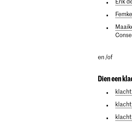
Erik d
Femke
Maaik
Conse
en /of
Dien een kla
klach
klach
klach