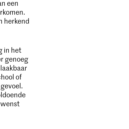
an een
orkomen.
en herkend
g in het
er genoeg
 laakbaar
hool of
 gevoel.
voldoende
gewenst