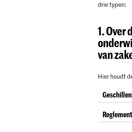
drie typen:
1. Over 
onderwi
van zak
Hier houdt de
Geschillen
De Hogesch
Reglement 
procedures
Integritei
Reglement
vertrouwens