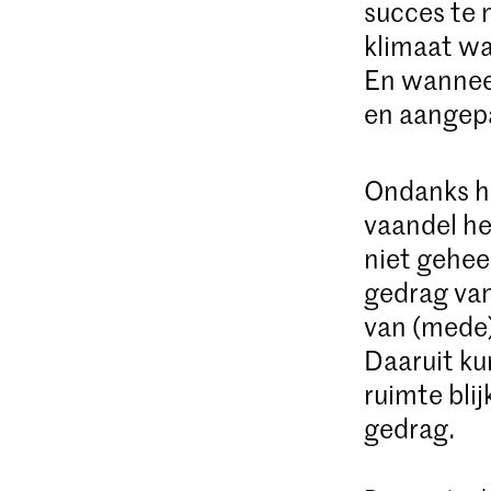
succes te
klimaat w
En wanneer
en aangep
Ondanks he
vaandel h
niet gehee
gedrag va
van (mede)
Daaruit ku
ruimte bli
gedrag.