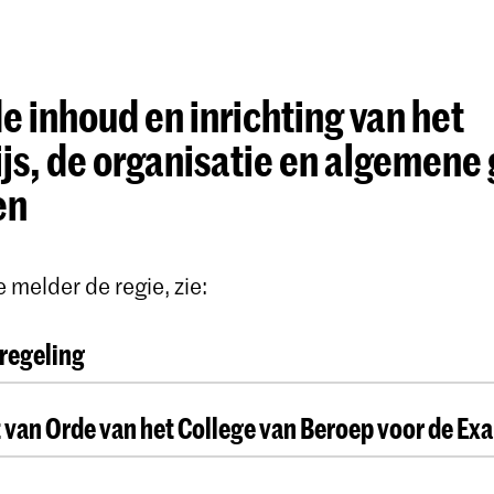
de inhoud en inrichting van het
js, de organisatie en algemene
en
 melder de regie, zie:
regeling
ool der Kunsten Den Haag hanteert verschillende
van Orde van het College van Beroep voor de E
 om klachten, bezwaren en beroepen op te lossen.
tscode, de Klachtenregeling ongewenst gedrag, het
 van Orde CoBEx
persoon en de Klokkenluidersregeling, is er de