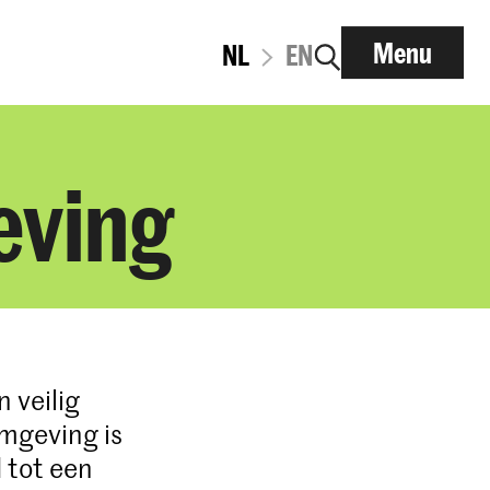
Menu
NL
EN
eving
 veilig
omgeving is
 tot een