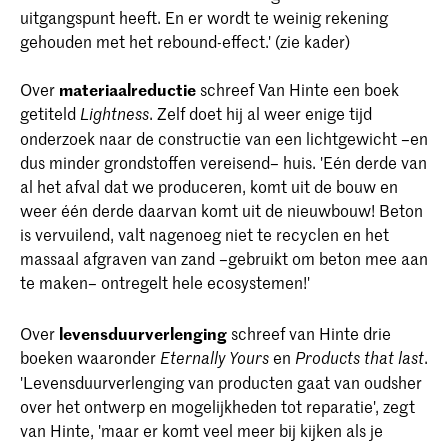
uitgangspunt heeft. En er wordt te weinig rekening
gehouden met het rebound-effect.' (zie kader)
Over
materiaalreductie
schreef Van Hinte een boek
getiteld
. Zelf doet hij al weer enige tijd
Lightness
onderzoek naar de constructie van een lichtgewicht –en
dus minder grondstoffen vereisend– huis. 'Eén derde van
al het afval dat we produceren, komt uit de bouw en
weer één derde daarvan komt uit de nieuwbouw! Beton
is vervuilend, valt nagenoeg niet te recyclen en het
massaal afgraven van zand –gebruikt om beton mee aan
te maken– ontregelt hele ecosystemen!'
Over
levensduurverlenging
schreef van Hinte drie
boeken waaronder
en
.
Eternally Yours
Products that last
'Levensduurverlenging van producten gaat van oudsher
over het ontwerp en mogelijkheden tot reparatie', zegt
van Hinte, 'maar er komt veel meer bij kijken als je