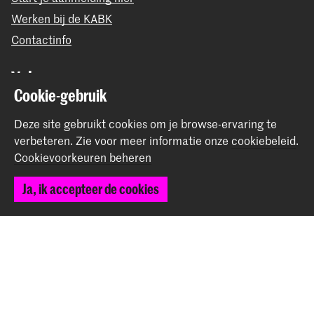
Werken bij de KABK
Contactinfo
Volg ons
Cookie-gebruik
Blijf op de hoogte
Deze site gebruikt cookies om je browse-ervaring te
verbeteren.
Zie voor meer informatie onze
cookiebeleid
.
Instagram
YouTube
Vimeo
Facebook
Cookievoorkeuren beheren
Ja, ik accepteer de cookies
De Koninklijke Academie van Beeldende Kunsten vormt
samen met het Koninklijk Conservatorium de Hogeschool
der Kunsten Den Haag