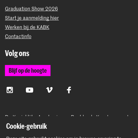
Graduation Show 2026
Start je aanmelding hier
Werken bij de KABK
Contactinfo
Volg ons
Blijf op de hoogte
Instagram
YouTube
Vimeo
Facebook
De Koninklijke Academie van Beeldende Kunsten vormt
samen met het Koninklijk Conservatorium de Hogeschool
Cookie-gebruik
der Kunsten Den Haag