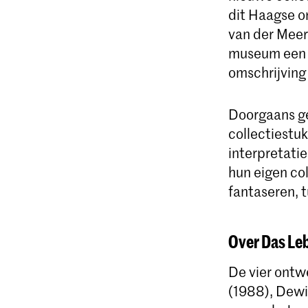
dit Haagse o
van der Meer
museum een o
omschrijving 
Doorgaans ge
collectiestu
interpretati
hun eigen co
fantaseren, t
Over Das L
De vier ontw
(1988), Dewi