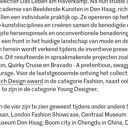
llectief Das Leben am Haverkamp. Na hun studie 
Academie van Beeldende Kunsten in Den Haag, rich
len een individuele praktijk op. Ze opereren op het
e kunstdisciplines en creëren samen de benodigde 
jste hersenspinsels en onconventionele benaderin
j een front in het huidige landschap van mode en de
terrein wordt verkend tijdens de inventieve prese
. Dit resulteerde in spraakmakende projecten zoa
on, Quirky Cruise en Bravado - A pretentious, swag
ourage. Voor de laatstgenoemde ontving het collecti
ch Design award
in de categorie Fashion, naast oo
te zijn in de categorie Young Designer.
 de vier zijn te zien geweest tijdens onder andere 
laan, London Fashion Showcase, Centraal Museum 
eum Den Haag, Boom city in Chengdu in China, 