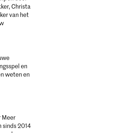
ker, Christa
ker van het
uw
euwe
ngsspel en
en weten en
r Meer
n sinds 2014