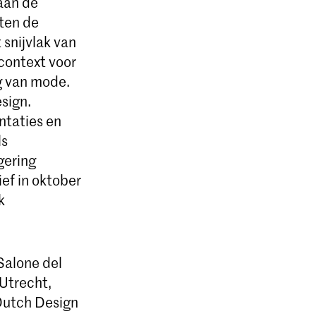
aan de
ten de
 snijvlak van
context voor
g van mode.
sign.
ntaties en
ls
gering
ef in oktober
k
Salone del
Utrecht,
Dutch Design