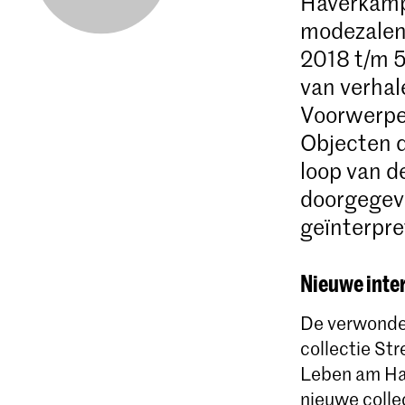
Haverkamp 
modezalen. 
2018 t/m 5
van verhal
Voorwerpen
Objecten d
loop van d
doorgegeve
geïnterpre
Nieuwe inter
De verwonder
collectie St
Leben am Hav
nieuwe colle