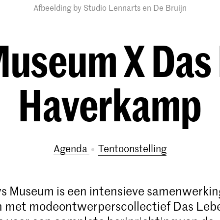
Afbeelding by Studio Lennarts en De Bruijn
useum X Das
Haverkamp
Agenda
tentoonstelling
s Museum is een intensieve samenwerkin
 met modeontwerperscollectief Das Leb