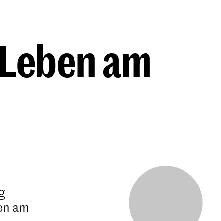
 Leben am
g
en am