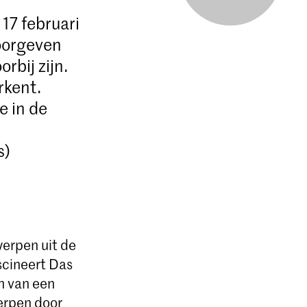
 17 februari
oorgeven
rbij zijn.
rkent.
e in de
s)
werpen uit de
scineert Das
n van een
erpen door