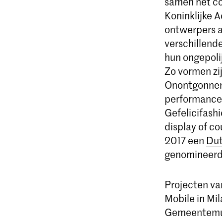
samen het co
Koninklijke 
ontwerpers al
verschillend
hun ongepoli
Zo vormen zi
Onontgonnen 
performances
Gefelicifashi
display of c
2017 een
Dut
genomineerd 
Projecten van
Mobile in Mi
Gemeentemus