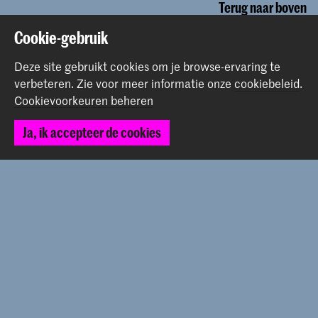
Terug naar boven
Cookie-gebruik
Contact
Deze site gebruikt cookies om je browse-ervaring te
verbeteren.
Zie voor meer informatie onze
cookiebeleid
.
Cookievoorkeuren beheren
Prinsessegracht 4
2514 AN Den Haag
Ja, ik accepteer de cookies
+31 (0) 70 315 47 77
communication@kabk.nl
Graduation Show 2026
Start je aanmelding hier
Werken bij de KABK
Contactinfo
Volg ons