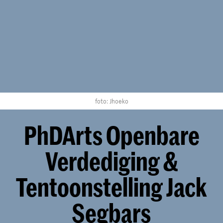
foto: Jhoeko
PhDArts Openbare
Verdediging &
Tentoonstelling Jack
Segbars