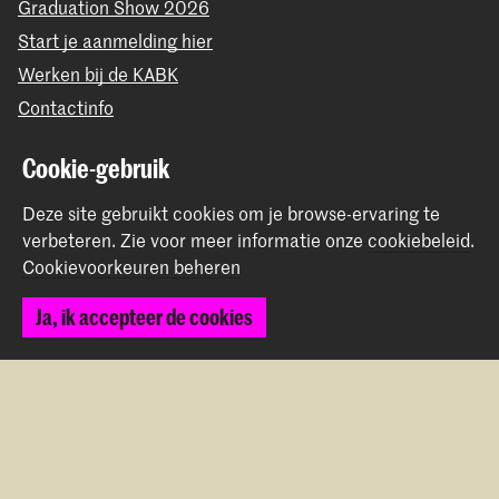
Graduation Show 2026
Start je aanmelding hier
Werken bij de KABK
Contactinfo
Volg ons
Cookie-gebruik
Deze site gebruikt cookies om je browse-ervaring te
Blijf op de hoogte
verbeteren.
Zie voor meer informatie onze
cookiebeleid
.
Cookievoorkeuren beheren
Instagram
YouTube
Vimeo
Facebook
Ja, ik accepteer de cookies
De Koninklijke Academie van Beeldende Kunsten vormt
samen met het Koninklijk Conservatorium de Hogeschool
der Kunsten Den Haag