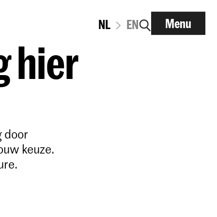
Menu
NL
EN
g hier
g door
jouw keuze.
ure.