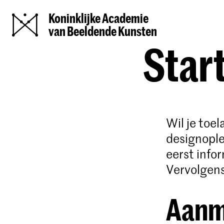
Koninklijke Academie
van Beeldende Kunsten
Start
Wil je toe
designople
eerst info
Vervolgens
Aanm