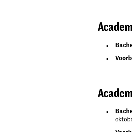
Academi
Bache
Voorb
Academi
Bache
oktob
Voorb