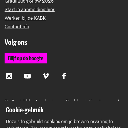
Graduation Show 2026
Start je aanmelding hier
Werken bij de KABK
Contactinfo
Volg ons
Blijf op de hoogte
Instagram
YouTube
Vimeo
Facebook
De Koninklijke Academie van Beeldende Kunsten vormt
samen met het Koninklijk Conservatorium de Hogeschool
Cookie-gebruik
der Kunsten Den Haag
Deze site gebruikt cookies om je browse-ervaring te