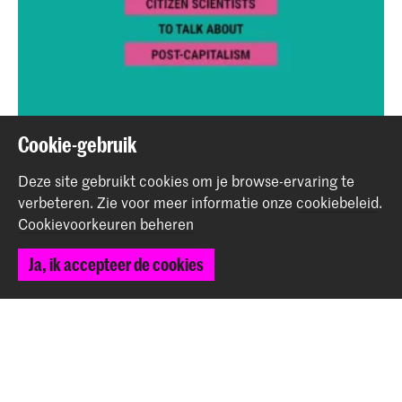
Cookie-gebruik
I/M/D-ers at the Border Sessions Festival
Nieuws
Deze site gebruikt cookies om je browse-ervaring te
verbeteren.
Zie voor meer informatie onze
cookiebeleid
.
Cookievoorkeuren beheren
Terug naar boven
Ja, ik accepteer de cookies
Contact
Prinsessegracht 4
2514 AN Den Haag
+31 (0) 70 315 47 77