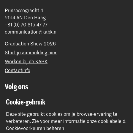
Prinsessegracht 4
2514 AN Den Haag
+31 (0) 70 315 47 77
communication@kabk.nl
Graduation Show 2026
Start je aanmelding hier
Werken bij de KABK
Contactinfo
Volg ons
Cookie-gebruik
Blijf op de hoogte
Deze site gebruikt cookies om je browse-ervaring te
Instagram
YouTube
Vimeo
Facebook
verbeteren.
Zie voor meer informatie onze
cookiebeleid
.
Cookievoorkeuren beheren