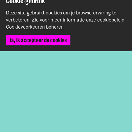
Cookie-gebruik
Werken bij de KABK
Contactinfo
Deze site gebruikt cookies om je browse-ervaring te
verbeteren.
Zie voor meer informatie onze
cookiebeleid
.
Volg ons
Cookievoorkeuren beheren
Ja, ik accepteer de cookies
Blijf op de hoogte
Instagram
YouTube
Vimeo
Facebook
De Koninklijke Academie van Beeldende Kunsten vormt
samen met het Koninklijk Conservatorium de Hogeschool
der Kunsten Den Haag
© 2026 Koninklijke Academie van Beeldende Kunsten |
Colofon
|