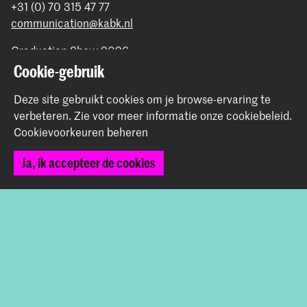
+31 (0) 70 315 47 77
communication@kabk.nl
Graduation Show 2026
Cookie-gebruik
Start je aanmelding hier
Werken bij de KABK
Deze site gebruikt cookies om je browse-ervaring te
Contactinfo
verbeteren.
Zie voor meer informatie onze
cookiebeleid
.
Cookievoorkeuren beheren
Volg ons
Ja, ik accepteer de cookies
Blijf op de hoogte
Instagram
YouTube
Vimeo
Facebook
De Koninklijke Academie van Beeldende Kunsten vormt