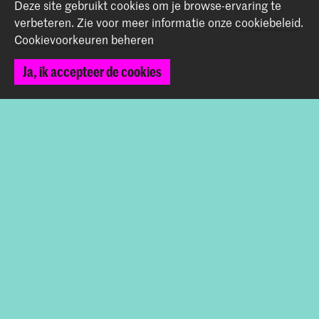
Deze site gebruikt cookies om je browse-ervaring te
verbeteren.
Zie voor meer informatie onze
cookiebeleid
.
Volg ons
Cookievoorkeuren beheren
Blijf op de hoogte
Ja, ik accepteer de cookies
Instagram
YouTube
Vimeo
Facebook
De Koninklijke Academie van Beeldende Kunsten vormt
samen met het Koninklijk Conservatorium de Hogeschool
der Kunsten Den Haag
© 2026 Koninklijke Academie van Beeldende Kunsten |
Colofon
|
Privacybeleid
|
Cookievoorkeuren