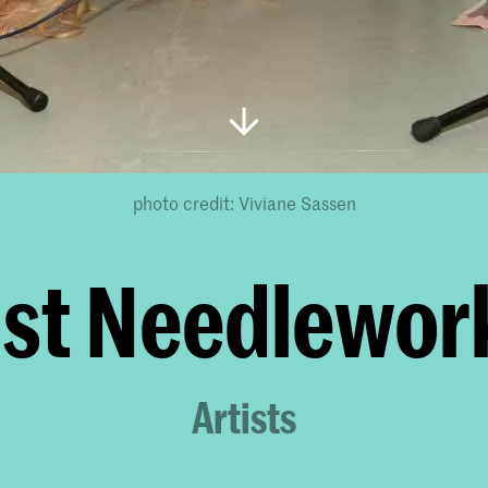
photo credit: Viviane Sassen
st Needlewor
Artists