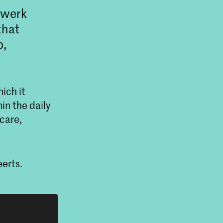
dwerk
that
p,
ich it
in the daily
care,
erts.
h