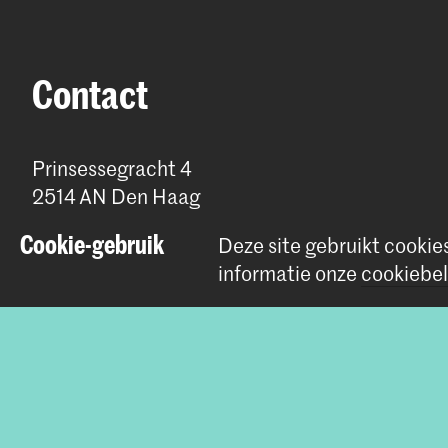
Contact
Prinsessegracht 4
2514 AN Den Haag
+31 (0) 70 315 47 77
Cookie-gebruik
Deze site gebruikt cookie
communication@kabk.nl
informatie onze
cookiebel
Graduation Show 2026
Start je aanmelding hier
Werken bij de KABK
Contactinfo