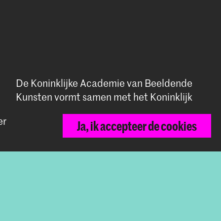
De Koninklijke Academie van Beeldende
Kunsten vormt samen met het Koninklijk
Conservatorium de Hogeschool der
er
Kunsten Den Haag
Ja, ik accepteer de cookies