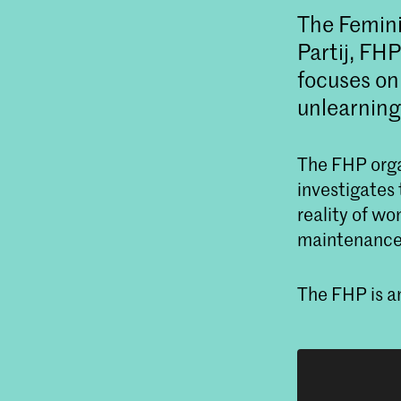
The Femin
Partij, FHP
focuses on
unlearnin
The FHP orga
investigates 
reality of w
maintenance 
The FHP is a