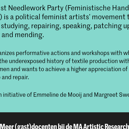
ist Needlework Party (Feministische Han
) is a political feminist artists’ movement 
 studying, repairing, speaking, patching u
g and mending.
nizes performative actions and workshops with wh
the underexposed history of textile production with
omen and wants to achieve a higher appreciation of 
and repair.
n initiative of Emmeline de Mooij and Margreet Swe
Meer (gast)docenten bij de MA Artistic Researc