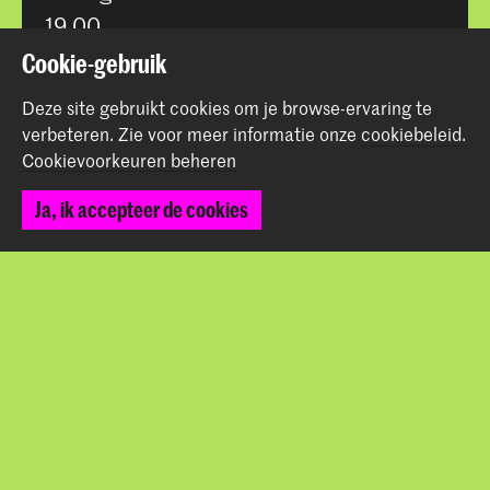
19.00
Cookie-gebruik
Locatie
De Mesdag Collectie, Den Haag
Deze site gebruikt cookies om je browse-ervaring te
verbeteren.
Zie voor meer informatie onze
cookiebeleid
.
Meer info
Cookievoorkeuren beheren
demesdagcollectie.nl
hdkvht.nl/hedenhaags
Ja, ik accepteer de cookies
Entree
Museum toegangsprijzen
Deel dit item
Terug naar boven